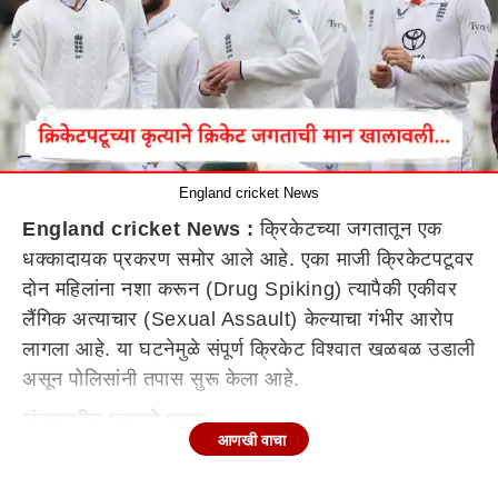
England cricket News
England cricket News :
क्रिकेटच्या जगतातून एक
धक्कादायक प्रकरण समोर आले आहे. एका माजी क्रिकेटपटूवर
दोन महिलांना नशा करून (Drug Spiking) त्यापैकी एकीवर
लैंगिक अत्याचार (Sexual Assault) केल्याचा गंभीर आरोप
लागला आहे. या घटनेमुळे संपूर्ण क्रिकेट विश्वात खळबळ उडाली
असून पोलिसांनी तपास सुरू केला आहे.
लंडनमधील पबमध्ये घटना
आणखी वाचा
ही घटना लंडनच्या चेल्सी भागातील 'द बाउंड्री' (The
Boundary) या पबमध्ये घडली. या पबमध्ये इंग्लंडचे मुख्य