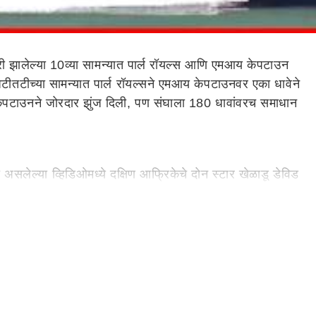
झालेल्या 10व्या सामन्यात पार्ल रॉयल्स आणि एमआय केपटाउन
ीतटीच्या सामन्यात पार्ल रॉयल्सने एमआय केपटाउनवर एका धावेने
 केपटाउनने जोरदार झुंज दिली, पण संघाला 180 धावांवरच समाधान
असलेल्या व्हिडिओमध्ये दक्षिण आफ्रिकेचे दोन स्टार खेळाडू डेविड
आवरेना.
 तिसऱ्या चेंडूवर त्याने मिडऑफकडे फटका मारत एक धाव घेतली.