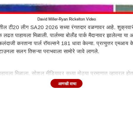
David Miller-Ryan Rickelton Video
तील टी20 लीग SA20 2026 सध्या रंगतदार वळणावर आहे. शुक्रवारी 
पाहायला मिळाली. पार्लच्या बोलँड पार्क मैदानावर झालेल्या या अट
दाजी करताना पार्ल रॉयल्सने 181 धावा केल्या. प्रत्युत्तर एमआय
पटाउनला सलग तिसऱ्या पराभवाला सामोरे जावे लागले.
पाहायला मिळाला. सोशल मीडियावर सध्या मोठ्या प्रमाणात व्हायरल होत 
ेत. दोघेही जमिनीवर कोसळले आणि प्रेक्षकांसह समालोचकांनाही हसू 
आणखी वाचा
ीवीर रायन रिकेल्टन आक्रमक फलंदाजी करत होता. तिसऱ्या षटकातील