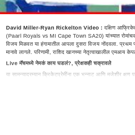
David Miller-Ryan Rickelton Video :
दक्षिण आफ्रिके
(Paarl Royals vs MI Cape Town SA20) यांच्यात रोमांचक लढत 
विजय मिळवत या हंगामातील आपला दुसरा विजय नोंदवला. प्रथम फलं
मानावे लागले. परिणामी, राशिद खानच्या नेतृत्वाखालील एमआय के
Live मॅचमध्ये नेमकं काय घडलं?, प्रेक्षकही चक्रावले
या सामन्यादरम्यान क्रिकेटप्रेमींना एक भन्नाट आणि मजेशीर क्षण 
मिलर आणि रायन रिकेल्टन थेट मैदानावर कुस्ती करताना दिसत आह
आधी पकडलं, मग उचलून थेट जमिनीवर आपटलं!
हा मजेदार प्रकार दुसऱ्या डावात घडला. एमआय केपटाउनचा सलाम
तिथे पार्ल रॉयल्सचा कर्णधार डेविड मिलर उभा होता.