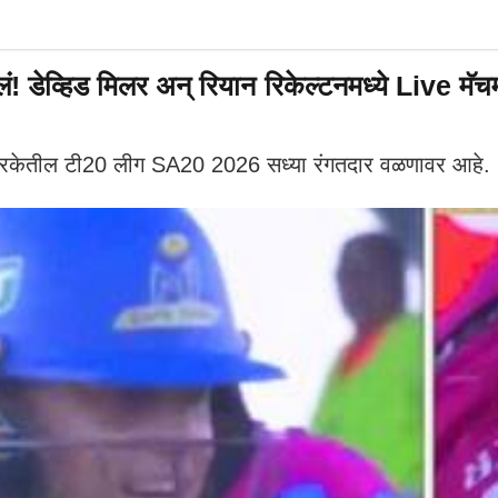
व्हिड मिलर अन् रियान रिकेल्टनमध्ये Live मॅचमध्
केतील टी20 लीग SA20 2026 सध्या रंगतदार वळणावर आहे.