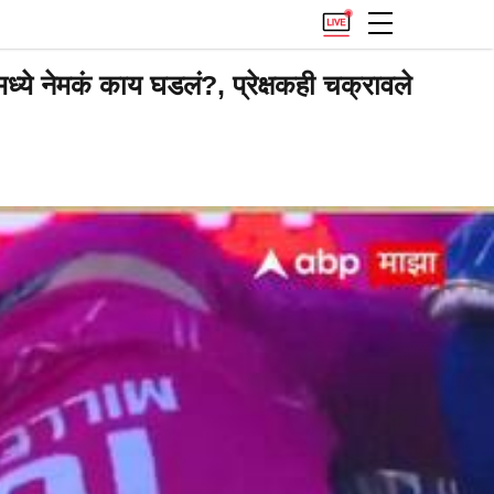
ये नेमकं काय घडलं?, प्रेक्षकही चक्रावले