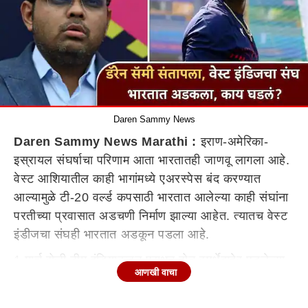
Daren Sammy News
Daren Sammy News Marathi :
इराण-अमेरिका-
इस्रायल संघर्षाचा परिणाम आता भारतातही जाणवू लागला आहे.
वेस्ट आशियातील काही भागांमध्ये एअरस्पेस बंद करण्यात
आल्यामुळे टी-20 वर्ल्ड कपसाठी भारतात आलेल्या काही संघांना
परतीच्या प्रवासात अडचणी निर्माण झाल्या आहेत. त्यातच वेस्ट
इंडीजचा संघही भारतात अडकून पडला आहे.
1 मार्च रोजी टीम इंडियाकडून पराभूत होत स्पर्धेबाहेर पडलेल्या
आणखी वाचा
वेस्ट इंडीजच्या संघाला अजूनही मायदेशी परतता आलेले नाही.
संघाचे मुख्य प्रशिक्षक डॅरेन सॅमी यांनी घर जाण्याची इच्छा