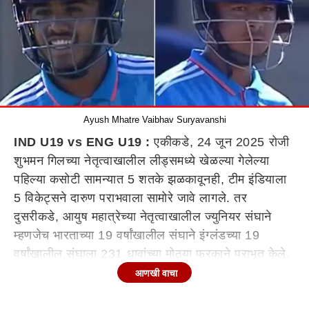
Ayush Mhatre Vaibhav Suryavanshi
IND U19 vs ENG U19 :
एकीकडे, 24 जून 2025 रोजी
शुभमन गिलच्या नेतृत्वाखालील लीड्समध्ये खेळल्या गेलेल्या
पहिल्या कसोटी सामन्यात 5 शतके झळकावूनही, टीम इंडियाला
5 विकेट्सने दारुण पराभवाला सामोरे जावे लागले. तर
दुसरीकडे, आयुष महात्रेच्या नेतृत्वाखालील ज्युनियर संघाने
म्हणजेच भारताच्या 19 वर्षांखालील संघाने इंग्लंडच्या 19
वर्षांखालील संघाला 231 धावांच्या मोठ्या फरकाने पराभूत केले.
कर्णधार आयुष म्हात्रे आणि आयपीएल स्टार 14 वर्षीय वैभव
आणखी वाचा
सूर्यवंशी सपशेल फेल ठरले, तर हरवंश पंगालियाचे नाबाद शतक