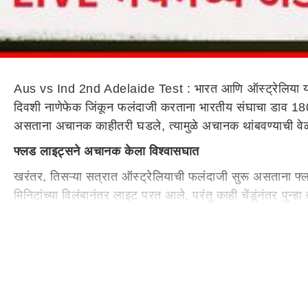
Aus vs Ind 2nd Adelaide Test : भारत आणि ऑस्ट्रेलिया यांच्
दिवशी नाणेफेक जिंकून फलंदाजी करताना भारतीय संघाचा डाव 180 ध
असताना अचानक काहीतरी घडले, त्यामुळे अचानक थांबवण्याची व
फ्लड लाइट्सने अचानक केला विश्वासघात
खरंतर, तिसऱ्या सत्रात ऑस्ट्रेलियाची फलंदाजी सुरू असताना फ्ल
मिनिटांच्या विलंबानंतर लाइट परत आले, परंतु काही चेंडूंनंतर 