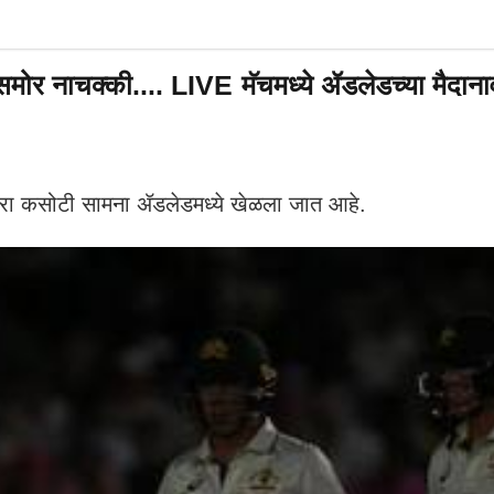
र नाचक्की.... LIVE मॅचमध्ये ॲडलेडच्या मैदानाव
दुसरा कसोटी सामना ॲडलेडमध्ये खेळला जात आहे.