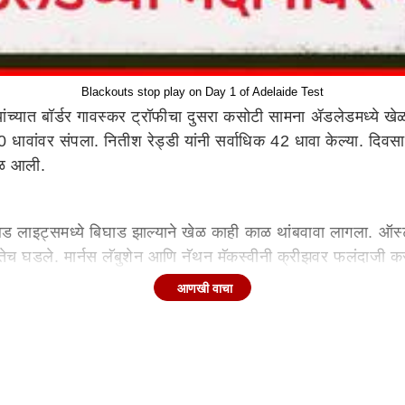
Blackouts stop play on Day 1 of Adelaide Test
यात बॉर्डर गावस्कर ट्रॉफीचा दुसरा कसोटी सामना ॲडलेडमध्ये खेळल
ावांवर संपला. नितीश रेड्डी यांनी सर्वाधिक 42 धावा केल्या. दिवस
ेळ आली.
ड लाइट्समध्ये बिघाड झाल्याने खेळ काही काळ थांबवावा लागला. ऑस्ट
पुन्हा तेच घडले. मार्नस लॅबुशेन आणि नॅथन मॅकस्वीनी क्रीझवर फलंद
आणखी वाचा