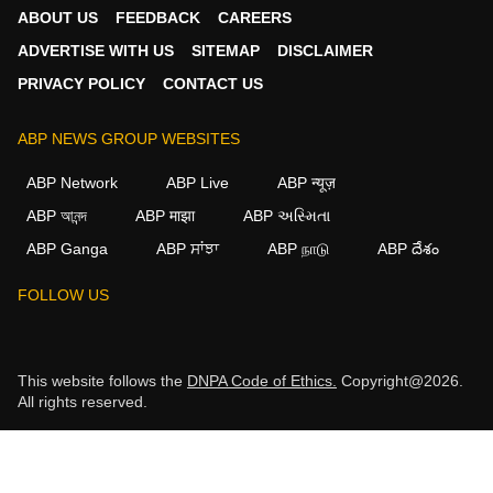
ABOUT US
FEEDBACK
CAREERS
ADVERTISE WITH US
SITEMAP
DISCLAIMER
PRIVACY POLICY
CONTACT US
ABP NEWS GROUP WEBSITES
ABP Network
ABP Live
ABP न्यूज़
ABP আনন্দ
ABP माझा
ABP અસ્મિતા
ABP Ganga
ABP ਸਾਂਝਾ
ABP நாடு
ABP దేశం
FOLLOW US
This website follows the
DNPA Code of Ethics.
Copyright@2026.
All rights reserved.