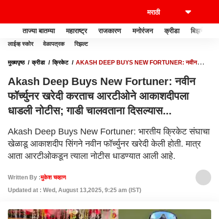
ताज्या बातम्या
महाराष्ट्र
राजकारण
मनोरंजन
क्रीडा
बिझनेस
लाईव्ह स्कोर
वेळापत्रक
रिझल्ट
मुख्यपृष्ठ
क्रीडा
क्रिकेट
AKASH DEEP BUYS NEW FORTUNER: नवीन
फॉर्च्युनर खरेदी करताच आरटीओने आकाशदीपला धाडली नोटीस; गाडी चालवताना दिसल्यास...
Akash Deep Buys New Fortuner: नवीन
फॉर्च्युनर खरेदी करताच आरटीओने आकाशदीपला
धाडली नोटीस; गाडी चालवताना दिसल्यास...
Akash Deep Buys New Fortuner: भारतीय क्रिकेट संघाचा
खेळाडू आकाशदीप सिंगने नवीन फॉर्च्युनर खरेदी केली होती. मात्र
आता आरटीओकडून त्याला नोटीस धाडण्यात आली आहे.
Written By :
मुकेश चव्हाण
Updated at : Wed, August 13,2025, 9:25 am (IST)