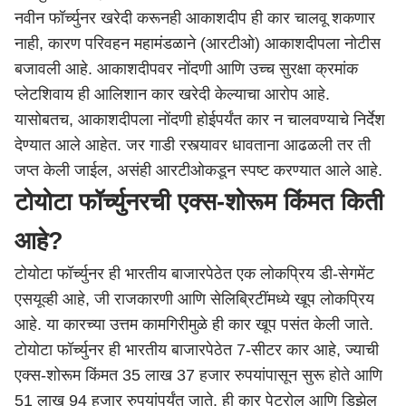
नवीन फॉर्च्युनर खरेदी करूनही आकाशदीप ही कार चालवू शकणार
नाही, कारण परिवहन महामंडळाने (आरटीओ) आकाशदीपला नोटीस
बजावली आहे. आकाशदीपवर नोंदणी आणि उच्च सुरक्षा क्रमांक
प्लेटशिवाय ही आलिशान कार खरेदी केल्याचा आरोप आहे.
यासोबतच, आकाशदीपला नोंदणी होईपर्यंत कार न चालवण्याचे निर्देश
देण्यात आले आहेत. जर गाडी रस्त्यावर धावताना आढळली तर ती
जप्त केली जाईल, असंही आरटीओकडून स्पष्ट करण्यात आले आहे.
टोयोटा फॉर्च्युनरची एक्स-शोरूम किंमत किती
आहे?
टोयोटा फॉर्च्युनर ही भारतीय बाजारपेठेत एक लोकप्रिय डी-सेगमेंट
एसयूव्ही आहे, जी राजकारणी आणि सेलिब्रिटींमध्ये खूप लोकप्रिय
आहे. या कारच्या उत्तम कामगिरीमुळे ही कार खूप पसंत केली जाते.
टोयोटा फॉर्च्युनर ही भारतीय बाजारपेठेत 7-सीटर कार आहे, ज्याची
एक्स-शोरूम किंमत 35 लाख 37 हजार रुपयांपासून सुरू होते आणि
51 लाख 94 हजार रुपयांपर्यंत जाते. ही कार पेट्रोल आणि डिझेल