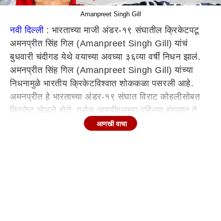
Amanpreet Singh Gill
नवी दिल्ली
: भारताच्या माजी अंडर-१९ संघातील क्रिकेटपटू
अमनप्रीत सिंह गिल (Amanpreet Singh Gill) यांचं
बुधवारी चंदीगड येथे वयाच्या अवघ्या ३६व्या वर्षी निधन झालं.
अमनप्रीत सिंह गिल (Amanpreet Singh Gill) यांच्या
निधनामुळे भारतीय क्रिकेटविश्वात शोककळा पसरली आहे.
अमनप्रीत हे भारताच्या अंडर-१९ संघात विराट कोहलीसोबत
क्रिकेट खेळले होते. तसेच आयपीएलच्या पहिल्या हंगामात ते
किंग्स इलेव्हन पंजाब संघाचाही भाग होते. त्यांच्या निधनावर
आणखी वाचा
पंजाब क्रिकेट असोसिएशन आणि माजी क्रिकेटपटू युवराज
सिंह याने दु:ख व्यक्त केले आहे.(Amanpreet Singh Gill)
Continues below advertisement