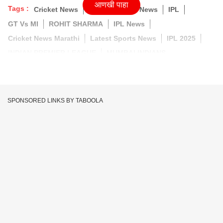
आणखी पाहा
Tags :
Cricket News
Marathi Latest News
IPL
GT Vs MI
ROHIT SHARMA
IPL News
Cricket News Marathi
Latest Sports News
IPL 2025
INDIAN PREMIER LEAGUE
MUMBAI INDIANS
SPONSORED LINKS BY TABOOLA