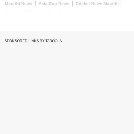
Marathi News
Asia Cup News
Cricket News Marathi
Asia Cup 2025
Vaibhav Suryavanshi
SPONSORED LINKS BY TABOOLA