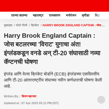
ताज्या बातम्या
महाराष्ट्र
राजकारण
मनोरंजन
क्रीडा
बिझनेस
मुख्यपृष्ठ
फोटो गॅलरी
क्रिकेट
HARRY BROOK ENGLAND CAPTAIN : जोस
बटलरच्या 'विराट' युगाचा अंत! इंग्लंडकडून वनडे अन् टी-20 संघासाठी नव्या कॅप्टनची घोषणा
Harry Brook England Captain :
जोस बटलरच्या 'विराट' युगाचा अंत!
इंग्लंडकडून वनडे अन् टी-20 संघासाठी नव्या
कॅप्टनची घोषणा
इंग्लंड आणि वेल्स क्रिकेट बोर्डाने (ECB) इंग्लंडच्या एकदिवसीय
आणि टी-20 आंतरराष्ट्रीय संघाच्या नवीन कर्णधाराची घोषणा केली
आहे.
Written By :
किरण महानवर
Updated at : 07 Apr 2025 05:11 PM (IST)