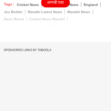
आणखी पाहा
Tags :
Cricket News
Latest Marathi News
England
Jos Buttler
Marathi Latest News
Marathi News
Harry Brook
Cricket News Marathi
Breaking Marathi News
#Marathi News
SPONSORED LINKS BY TABOOLA