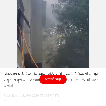
अंबरनाथ पश्चिमेच्या चिंचपाडा परिसरातील ईश्वर रेसिडेन्सी या गृह
आणखी पाहा
संकुलात दुसऱ्या मजल्यावर एका घरात भीषण आग लागल्याची घटना
घडली.
Published at : 11 Feb 2026 07:43 PM (IST)
Tags :
Blast
Home
Ambernath
Fridge