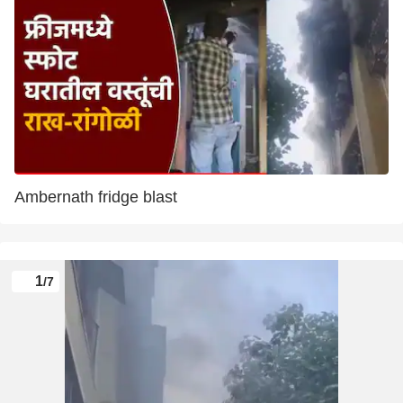
Ambernath fridge blast
1
/7