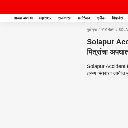
ताज्या बातम्या
महाराष्ट्र
राजकारण
मनोरंजन
क्रीडा
बिझनेस
मुख्यपृष्ठ
फोटो गॅलरी
SOL
ट्रकला जोरदार धडक बसली अन् ज
Solapur Acci
मित्रांचा अपघा
Solapur Accident Ne
तरुण मित्रांचा जागीच मृ