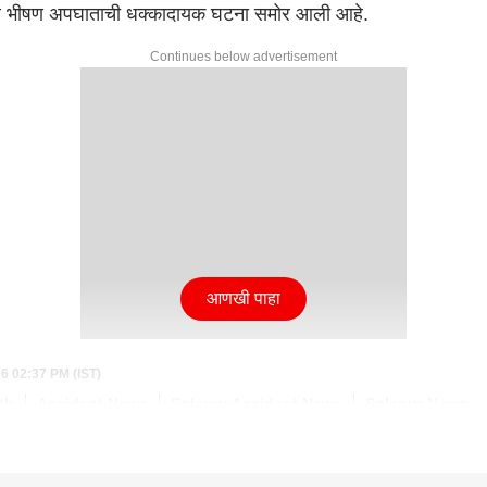
्गावर भीषण अपघाताची धक्कादायक घटना समोर आली आहे.
Continues below advertisement
आणखी पाहा
26 02:37 PM (IST)
th
Accident News
Solapur Accident News
Solapur News