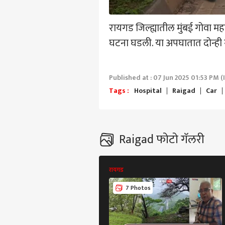
हॅलो गेस्ट
बीड
रायगड जिल्ह्यातील मुंबई गोवा 
आमच्यासोबत जाहिरात करा
घटना घडली. या अपघातात दोन्ही 
प्रायव्हसी पॉलिसी
संपर्क साधा
करिअर
Published at : 07 Jun 2025 01:53 PM (
विलास
फीडबॅक
Tags :
Hospital
Raigad
Car
खासद
आमच्याबद्दल
मुला
मुंबई
आम्ह
कार्
कुटु
Raigad फोटो गॅलरी
सावज
रायगड
वक्त
LOGIN
मुंढे
7 Photos
म्हण
प्रश्न