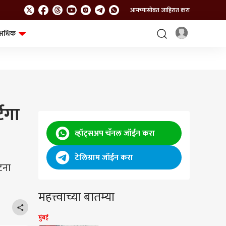
आमच्यासोबत जाहिरात करा
अधिक
शेत-शिवार
भविष्य
िगा
व्हॉट्सअप चॅनल जॉईन करा
टेलिग्राम जॉईन करा
टना
महत्त्वाच्या बातम्या
मुंबई