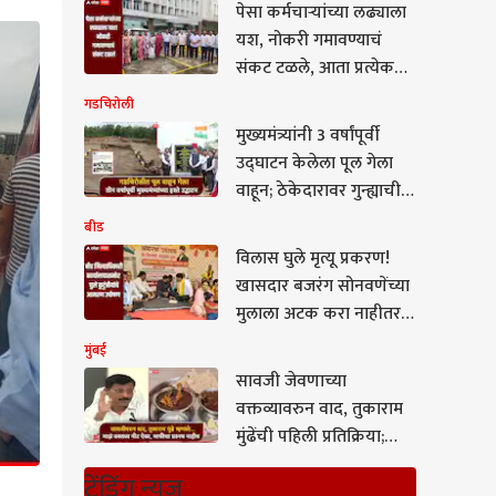
पेसा कर्मचाऱ्यांच्या लढ्याला
यश, नोकरी गमावण्याचं
संकट टळले, आता प्रत्येक
पेसा ग्रामपंचायतला एक पेसा
गडचिरोली
मोबिलाईझर राहणार
मुख्यमंत्र्यांनी 3 वर्षांपूर्वी
उद्घाटन केलेला पूल गेला
वाहून; ठेकेदारावर गुन्ह्याची
मागणी, रोहित पवारांची
बीड
खोचक टीका
विलास घुले मृत्यू प्रकरण!
खासदार बजरंग सोनवणेंच्या
मुलाला अटक करा नाहीतर
आम्ही… बीड जिल्हाधिकारी
मुंबई
कार्यालयासमोर घुले
सावजी जेवणाच्या
कुटुंबीयांचे आमरण उपोषण
वक्तव्यावरुन वाद, तुकाराम
मुंढेंची पहिली प्रतिक्रिया;
म्हणाले, माफी मागण्याचा
ट्रेंडिंग न्यूज
प्रश्नच नाही