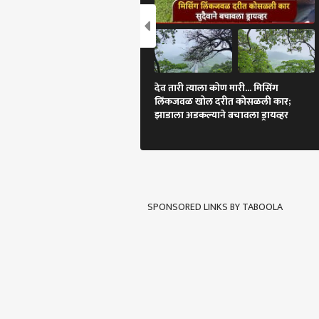
देव तारी त्याला कोण मारी... मिसिंग
लिंकजवळ खोल दरीत कोसळली कार;
झाडाला अडकल्याने बचावला ड्रायव्हर
SPONSORED LINKS BY TABOOLA