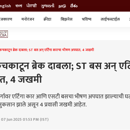
nglish
বাংলা
ਪੰਜਾਬੀ
ગુજરાતી
நாடு
దేశం
ाजकारण
मनोरंजन
क्रीडा
बिझनेस
भविष्य
लाईफस्टाईल
स्टाईल
क्राईम
व्यापार-उद्योग
ट्रेडिंग
ऑटो
कचकाटून ब्रेक दाबला; ST बस अन् एर्टिगा कारचा भीषण अपघात, 4 जखमी
ाटून ब्रेक दाबला; ST बस अन् एर्ट
त, 4 जखमी
ामार्गावर एर्टिगा कार आणि एसटी बसचा भीषण अपघात झाल्याची घ
े नुकसान झाले असून 4 प्रवासी जखमी आहेत.
 07 Jun 2025 01:53 PM (IST)