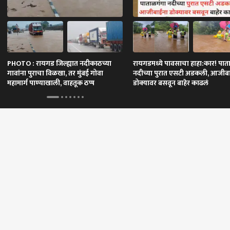
तयारीत
PHOTO : रायगड जिल्ह्यात नदीकाठच्या
रायगडमध्ये पावसाचा हाहा:कार! पात
गावांना पुराचा विळखा, तर मुंबई गोवा
नदीच्या पुरात एसटी अडकली, आजीबा
महामार्ग पाण्याखाली, वाहतूक ठप्प
डोक्यावर बसवून बाहेर काढलं