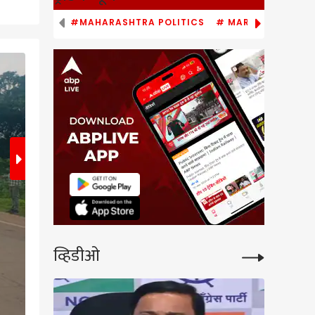
#MAHARASHTRA POLITICS
# MARATHI NEWS
2
/8
व्हिडीओ