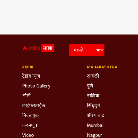
बातम्या
MAHARASHTRA
ट्रेडिंग न्यूज
सांगली
Photo Gallery
पुणे
ऑटो
नाशिक
लाईफस्टाईल
सिंधुदुर्ग
निवडणूक
औरंगाबाद
करमणूक
Mumbai
Video
Nagpur