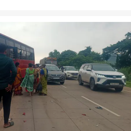
 कॉर्नर
 आर्टिकल
टॉप रील्स