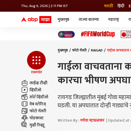
मराठी
हिंदी
E
Thu, Aug 6, 2026 | 2:11 PM IST
मुख्यपृष्ठ
ताज्या बातम्या
महाराष्ट्र
र
बातम्या
जॅाब माझा
लाईफ
भारत
महाराष्ट्र
टेक-गॅजेट
मुंबई
ऑटो
टेलिव्हिजन
विश्व
विश्व
मुख्यपृष्ठ
फोटो गॅलरी
RAIGAD
गाईला वाचवताना 
कोल्हापूर
पुणे
गाईला वाचवताना कचक
नवी मुंबई
अमरावती
एक्स्प्लोर
कारचा भीषण अपघा
अहमदनगर
लाईव्ह टीव्ही
अकोला
व्हिडीओ
रायगड जिल्ह्यातील मुंबई गोवा मह
शॉर्ट व्हिडीओ
वेब स्टोरिज्
घडली. या अपघातात दोन्ही गाड्यांच
फोटो गॅलरी
पॉडकास्ट
Written By :
गणेश म्हाप्रळकर
| Updated at :
मुव्ही रिव्ह्यू