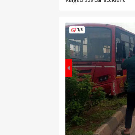
Raigad Bus car accident
1
/8
पर्सनल
टॉप