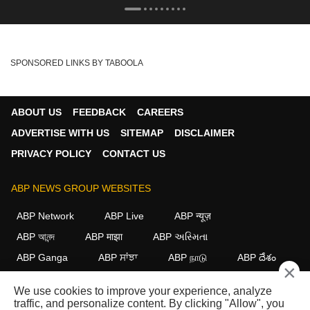
SPONSORED LINKS BY TABOOLA
ABOUT US
FEEDBACK
CAREERS
ADVERTISE WITH US
SITEMAP
DISCLAIMER
PRIVACY POLICY
CONTACT US
ABP NEWS GROUP WEBSITES
ABP Network
ABP Live
ABP न्यूज़
ABP আনন্দ
ABP माझा
ABP અસ્મિતા
ABP Ganga
ABP ਸਾਂਝਾ
ABP நாடு
ABP దేశం
×
FOLLOW US
We use cookies to improve your experience, analyze
traffic, and personalize content. By clicking "Allow", you