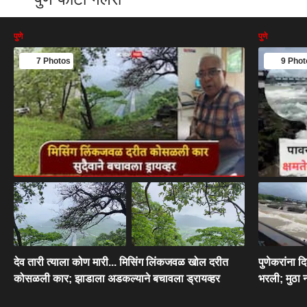
पुणे
पुणे
7 Photos
9 Phot
देव तारी त्याला कोण मारी... मिसिंग लिंकजवळ खोल दरीत
पुणेकरांना
कोसळली कार; झाडाला अडकल्याने बचावला ड्रायव्हर
भरली; मुठा न