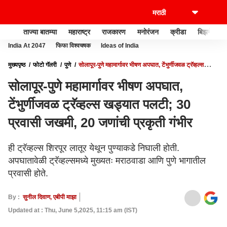
ताज्या बातम्या
महाराष्ट्र
राजकारण
मनोरंजन
क्रीडा
बिझनेस
India At 2047
फिफा विश्वचषक
Ideas of India
मुख्यपृष्ठ
फोटो गॅलरी
पुणे
सोलापूर-पुणे महामार्गावर भीषण अपघात, टेंभुर्णीजवळ ट्रॅव्हल्स
खड्यात पलटी; 30 प्रवासी जखमी, 20 जणांची प्रकृती गंभीर
सोलापूर-पुणे महामार्गावर भीषण अपघात,
टेंभुर्णीजवळ ट्रॅव्हल्स खड्यात पलटी; 30
प्रवासी जखमी, 20 जणांची प्रकृती गंभीर
ही ट्रॅव्हल्स शिरपूर लातूर येथून पुण्याकडे निघाली होती.
अपघातावेळी ट्रॅव्हल्समध्ये मुख्यतः मराठवाडा आणि पुणे भागातील
प्रवासी होते.
By :
सुनील दिवाण, एबीपी माझा
Updated at : Thu, June 5,2025, 11:15 am (IST)