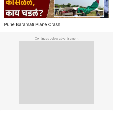
Pune Baramati Plane Crash
Continues below advertisement