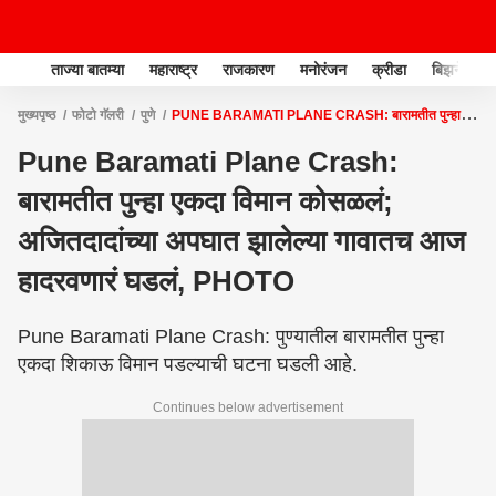
ताज्या बातम्या
महाराष्ट्र
राजकारण
मनोरंजन
क्रीडा
बिझनेस
मुख्यपृष्ठ
फोटो गॅलरी
पुणे
PUNE BARAMATI PLANE CRASH: बारामतीत पुन्हा
एकदा विमान कोसळलं; अजितदादांच्या अपघात झालेल्या गावातच आज हादरवणारं घडलं, PHOTO
Pune Baramati Plane Crash:
बारामतीत पुन्हा एकदा विमान कोसळलं;
अजितदादांच्या अपघात झालेल्या गावातच आज
हादरवणारं घडलं, PHOTO
Pune Baramati Plane Crash: पुण्यातील बारामतीत पुन्हा
एकदा शिकाऊ विमान पडल्याची घटना घडली आहे.
Continues below advertisement