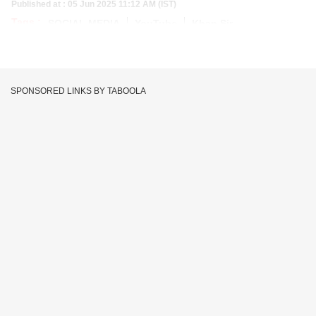
Published at : 05 Jun 2025 11:12 AM (IST)
Tags :
SOCIAL MEDIA
YouTube
Khan Sir
SPONSORED LINKS BY TABOOLA