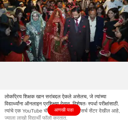
लोकप्रिय शिक्षक खान सरांबद्दल ऐकले असेलच, जे त्यांच्या
विद्यार्थ्यांना ऑनलाइन प्रशिक्षण देतात, विशेषतः स्पर्धा परीक्षांसाठी.
आणखी पाहा
त्यांचे एक YouTube चॅनेल, खान जीएस रिसर्च सेंटर देखील आहे,
ज्याला लाखो विद्यार्थी फॉलो करतात.