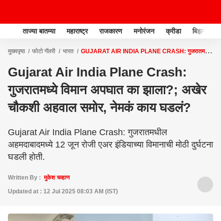
ताज्या बातम्या
महाराष्ट्र
राजकारण
मनोरंजन
क्रीडा
बिझनेस
मुख्यपृष्ठ
फोटो गॅलरी
भारत
GUJARAT AIR INDIA PLANE CRASH: गुजरातमध्ये
विमान अपघात का झाला?; अखेर चौकशी अहवाल समोर, नेमकं काय घडलं?
Gujarat Air India Plane Crash:
गुजरातमध्ये विमान अपघात का झाला?; अखेर
चौकशी अहवाल समोर, नेमकं काय घडलं?
Gujarat Air India Plane Crash: गुजरातमधील
अहमदाबादमध्ये 12 जून रोजी एअर इंडियाच्या विमानाची मोठी दुर्घटना
घडली होती.
Written By :
मुकेश चव्हाण
Updated at : 12 Jul 2025 08:03 AM (IST)