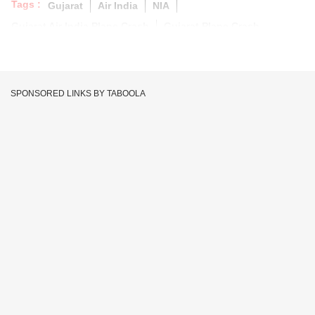
Tags :
Gujarat
Air India
NIA
Gujarat Air India Plane Crash
Gujarat Plane Crash
SPONSORED LINKS BY TABOOLA