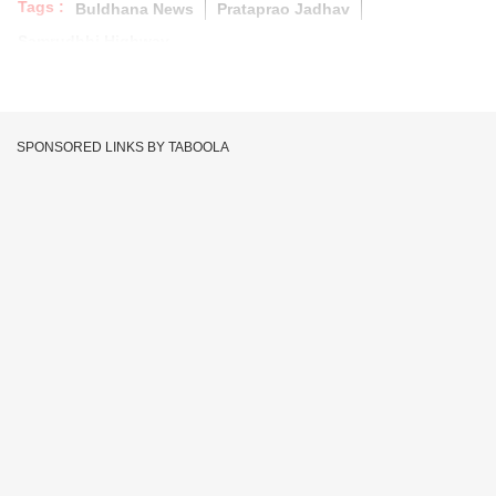
Tags :
Buldhana News
Prataprao Jadhav
Samrudhhi Highway
SPONSORED LINKS BY TABOOLA