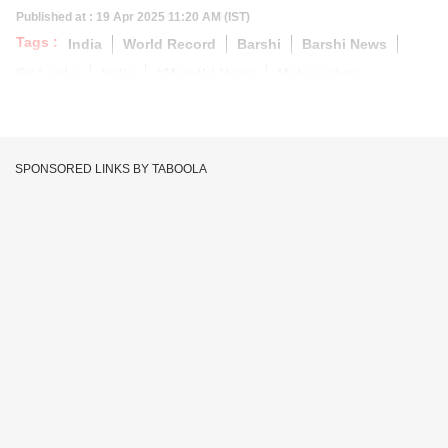
Published at : 19 Apr 2025 11:20 AM (IST)
Tags :
India
World Record
Barshi
Barshi News
Sri Lanka
India
#Marathi News
Maharashtra
SPONSORED LINKS BY TABOOLA