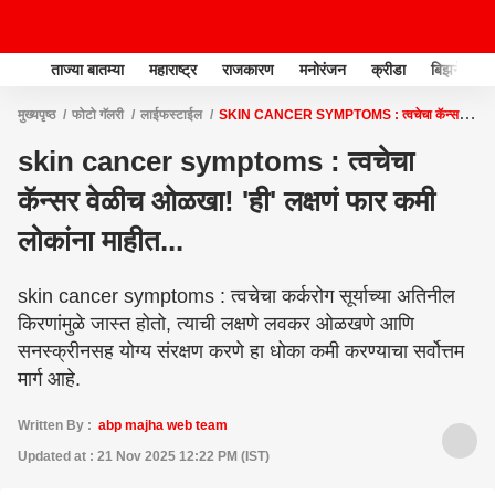
ताज्या बातम्या
महाराष्ट्र
राजकारण
मनोरंजन
क्रीडा
बिझनेस
मुख्यपृष्ठ
फोटो गॅलरी
लाईफस्टाईल
SKIN CANCER SYMPTOMS : त्वचेचा कॅन्सर
वेळीच ओळखा! 'ही' लक्षणं फार कमी लोकांना माहीत...
skin cancer symptoms : त्वचेचा
कॅन्सर वेळीच ओळखा! 'ही' लक्षणं फार कमी
लोकांना माहीत...
skin cancer symptoms : त्वचेचा कर्करोग सूर्याच्या अतिनील
किरणांमुळे जास्त होतो, त्याची लक्षणे लवकर ओळखणे आणि
सनस्क्रीनसह योग्य संरक्षण करणे हा धोका कमी करण्याचा सर्वोत्तम
मार्ग आहे.
Written By :
abp majha web team
Updated at : 21 Nov 2025 12:22 PM (IST)