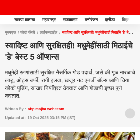
ताज्या बातम्या
महाराष्ट्र
राजकारण
मनोरंजन
क्रीडा
बिझनेस
मुख्यपृष्ठ
फोटो गॅलरी
लाईफस्टाईल
स्वादिष्ट आणि सुरक्षितही! मधुमेहींसाठी मिठाईचे 'हे' बेस्ट
5 ऑप्शन्स
स्वादिष्ट आणि सुरक्षितही! मधुमेहींसाठी मिठाईचे
'हे' बेस्ट 5 ऑप्शन्स
मधुमेही रुग्णांसाठी सुरक्षित नैसर्गिक गोड पदार्थ, जसे की गूळ नारळाचे
लाडू, ओट्स बर्फी, रागी हलवा, खजूर नट एनर्जी बॉल्स आणि चिया
कोको पुडिंग, साखर नियंत्रित ठेवतात आणि गोडाची इच्छा पूर्ण
करतात.
Written By :
abp majha web team
Updated at : 19 Oct 2025 03:15 PM (IST)