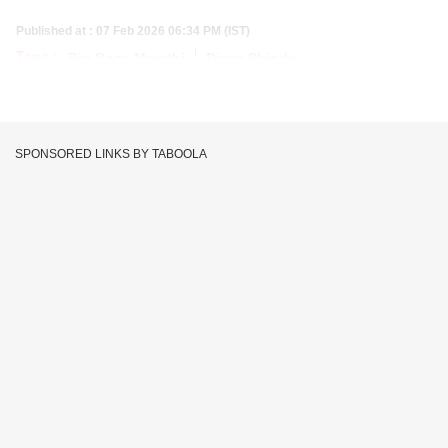
Published at : 07 Feb 2026 06:34 PM (IST)
Tags :
Big Boss Marathi
Divya Shinde
SPONSORED LINKS BY TABOOLA