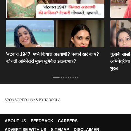
करमणूक फोटो गॅलरी
करमणूक
करमणूक
8 Photos
7 Phot