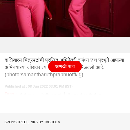
दाक्षिणात्य चित्रपटांची प्रसिद्ध अभिनेत्री समंथा रुथ प्रभूने आपल्या
आणखी पाहा
अभिनयाच्या जोरावर त्याने जगभरातून दाद मिळवली आहे.
(photo:samantharuthprabhuoffl/ig)
Published at : 08 Jun 2022 03:01 PM (IST)
Tags :
Actress
Tollywood
Samantha Prabhu
SPONSORED LINKS BY TABOOLA