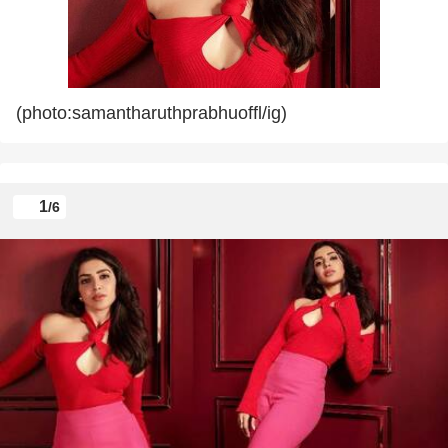
(photo:samantharuthprabhuoffl/ig)
1
/6