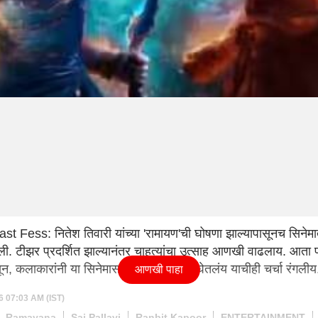
ess: नितेश तिवारी यांच्या 'रामायण'ची घोषणा झाल्यापासूनच सिनेमात
ेली. टीझर प्रदर्शित झाल्यानंतर चाहत्यांचा उत्साह आणखी वाढलाय. आता प्रे
न, कलाकारांनी या सिनेमासाठी किती मानधन घेतलंय याचीही चर्चा रंगलीय
आणखी पाहा
6 07:03 AM (IST)
Ramayana
Sai Pallavi
Ranbit Kapoor
ENTERTAINMENT