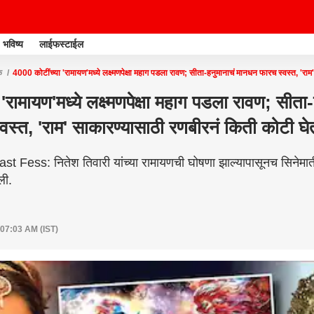
भविष्य
लाईफस्टाईल
क
4000 कोटींच्या 'रामायण'मध्ये लक्ष्मणपेक्षा महाग पडला रावण; सीता-हनुमानाचं मानधन फारच स्वस्त, 'रा
'रामायण'मध्ये लक्ष्मणपेक्षा महाग पडला रावण; सीता-
स्त, 'राम' साकारण्यासाठी रणबीरनं किती कोटी घ
ess: नितेश तिवारी यांच्या रामायणची घोषणा झाल्यापासूनच सिनेमाती
ली.
 07:03 AM (IST)