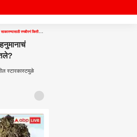
म' साकारण्यासाठी रणबीरनं किती
हनुमानाचं
ेतले?
ल स्टारकास्टमुळे