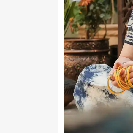
पर्सनल
टॉप
हॅलो गेस्ट
राजक
आमच्यासोबत जाहिरात करा
प्रायव्हसी पॉलिसी
संपर्क साधा
करिअर
नोटब
फीडबॅक
जीए
आमच्याबद्दल
मॅन्य
क्रिके
संपव
तरुण
'छात्
गांध