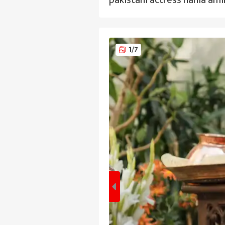
pakistani actress hania ami
1
/7