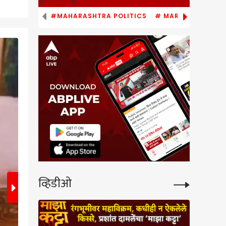
#MAHARASHTRA POLITICS
# MARATHI NEWS
2
/7
व्हिडीओ