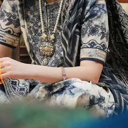
 कॉर्नर
 आर्टिकल
टॉप रील्स
ारण
राजकारण
विश्व
राज
ंदी आणि चुकीच्या
तामिळनाडूच्या 21
कधी मृत्यू, कधी गंभीर जखमी,
'मी
सटीने आमची
खासदारांचा मतदारसंघ
तर कधी इराणमध्ये नाहीतच
शकत
ुफॅक्चरिंग व्यवस्था
ट
पुनर्रचना विधेयकाला कडाडून
क्रिकेट
अशी चर्चा रंगली असतानाच
क्राईम
घेऊह
राज
ली, हजारात फक्त 12
विरोध! सीएम विजय यांनी
सर्वोच्च इराणी नेते मोजतबा
पाटल
ांना कायमची नोकरी;
बोलावलेल्या बैठकीला DMK
खामेनींचा पहिला व्हिडिओ
इशा
रों की गूंज'मध्ये राहुल
आणि AIADMK खासदारांनी
समोर! जमिनीवर बसून
ींचा हल्लाबोल
पाठ फिरवली
सहकाऱ्यांशी 'मन की बात'