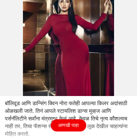
बॉलिवूड आणि डान्सिंग क्विन नोरा फतेही आपल्या किलर अदांसाठी
ओळखली जाते. तिनं आपले स्टायलिश डान्स मुव्हज आणि
पर्सनॅलिटीने सर्वांना मंत्रमुग्ध केलं आहे. केवळ तिचे नृत्य कौशल्यच
आणखी पाहा
नाही तर, तिचा फॅशन्स सेन्स आणि आकर्षक लूक देखील चाहत्यांना
मोहित करतो.