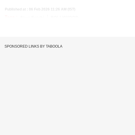
Published at : 06 Feb 2026 11:26 AM (IST)
Tags :
Nora Fatehi
BOLLYWOOD
SPONSORED LINKS BY TABOOLA