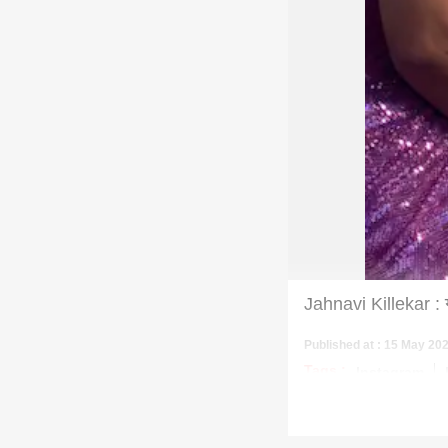
Jahnavi Killekar : गा
Published at : 15 May 20
Tags :
Instagram