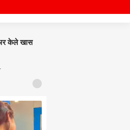
ेअर केले खास
.