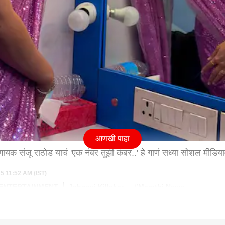
आणखी पाहा
यक संजू राठोड याचं 'एक नंबर तुझी कंबर..' हे गाणं सध्या सोशल मीडिया
25 11:52 AM (IST)
ENTERTAINMENT
Jahnavi Killekar
#Marathi News