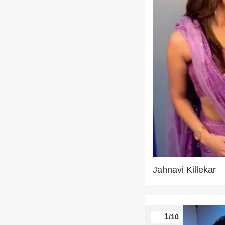
Jahnavi Killekar
1
/10