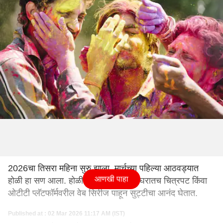
2026चा तिसरा महिना सुरु झाला. मार्चच्या पहिल्या आठवड्यात
आणखी पाहा
होळी हा सण आला. होळी निमित्त काही जण घरातच चित्रपट किंवा
ओटीटी प्लॅटफॉर्मवरील वेब सिरीज पाहून सुट्टीचा आनंद घेतात.
Published at : 02 Mar 2026 11:17 AM (IST)