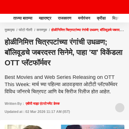
ताज्या बातम्या
महाराष्ट्र
राजकारण
मनोरंजन
क्रीडा
बिझनेस
मुख्यपृष्ठ
फोटो गॅलरी
करमणूक
होळीनिमित्त चित्रपटांच्या रंगांची उधळण; बॉलिवूडचे जबरदस्त
सिनेमे, पाहा 'या' विकेंडला OTT प्लॅटफॉर्मवर
होळीनिमित्त चित्रपटांच्या रंगांची उधळण;
बॉलिवूडचे जबरदस्त सिनेमे, पाहा 'या' विकेंडला
OTT प्लॅटफॉर्मवर
Best Movies and Web Series Releasing on OTT
This Week: मार्च च्या पहिल्या आठवड्यात ओटीटी प्लॅटफॉर्मवर
विविध जॉनरचे चित्रपट आणि वेब सिरीज रिलीज होत आहेत.
Written By :
एबीपी माझा एंटरटेनमेंट डेस्क
Updated at : 02 Mar 2026 11:17 AM (IST)