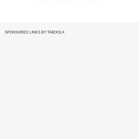
Tags :
Holi
OTT
WEB SERIES
MOVIES
SPONSORED LINKS BY TABOOLA