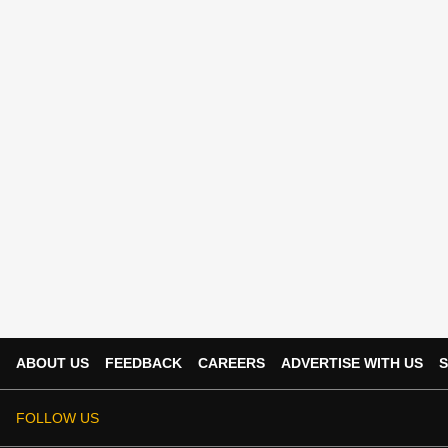
ABOUT US
FEEDBACK
CAREERS
ADVERTISE WITH US
S
FOLLOW US