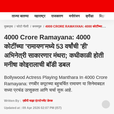
ताज्या बातम्या
महाराष्ट्र
राजकारण
मनोरंजन
क्रीडा
बिझनेस
मुख्यपृष्ठ
फोटो गॅलरी
करमणूक
4000 CRORE RAMAYANA: 4000 कोटींच्या
'रामायण'मध्ये 53 वर्षांची 'ही' अभिनेत्री साकारणार मंथरा; कधीकाळी होती मनीषा कोइरालाची बॉडी
4000 Crore Ramayana: 4000
डबल
कोटींच्या 'रामायण'मध्ये 53 वर्षांची 'ही'
अभिनेत्री साकारणार मंथरा; कधीकाळी होती
मनीषा कोइरालाची बॉडी डबल
Bollywood Actress Playing Manthara In 4000 Crore
Ramayana: रणबीर कपूरच्या बहुचर्चित रामायण या सिनेमाबद्दल
सध्या प्रचंड उत्सुकता आणि चर्चा सुरू आहे.
Written By :
एबीपी माझा एंटरटेनमेंट डेस्क
Updated at : 09 Apr 2026 02:07 PM (IST)