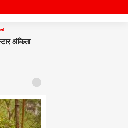
रल!
टार अंकिता