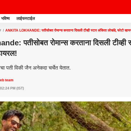
भविष्य
लाईफस्टाईल
क
ANKITA LOKHANDE: पतीसोबत रोमान्स करताना दिसली टीव्ही स्टार अंकिता लोखंडे, फोटो व्हाय
de: पतीसोबत रोमान्स करताना दिसली टीव्ही स्
्हायरल!
चा पती विकी जैन अनेकदा चर्चेत येतात.
web team
 02:24 PM (IST)