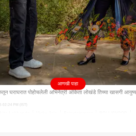
आणखी पाहा
लिकेतून घराघरात पोहोचलेली अभिनेत्री अंकिता लोखंडे तिच्या खासगी आयुष्य
5 02:24 PM (IST)
kita Lokhande
Vicky Jain
Entertainment
BOLLYWOOD
.