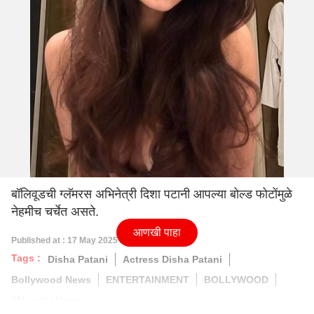
बॉलिवूडची ग्लॅमरस अभिनेत्री दिशा पटानी आपल्या बोल्ड फोटोंमुळे
नेहमीच चर्चेत असते.
आणखी पाहा
Published at : 17 May 2025 03:16 PM (IST)
Tags :
Disha Patani
Actress Disha Patani
Bollywood News
ENTERTAINMENT
BOLLYWOOD
#Marathi News