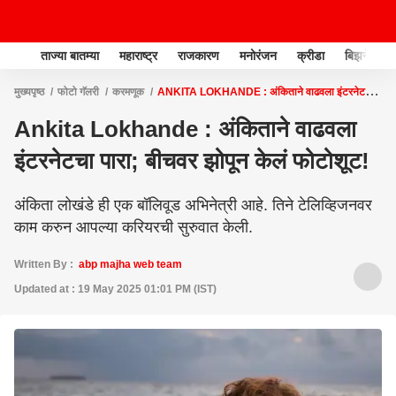
ताज्या बातम्या
महाराष्ट्र
राजकारण
मनोरंजन
क्रीडा
बिझनेस
मुख्यपृष्ठ
फोटो गॅलरी
करमणूक
ANKITA LOKHANDE : अंकिताने वाढवला इंटरनेटचा
पारा; बीचवर झोपून केलं फोटोशूट!
Ankita Lokhande : अंकिताने वाढवला
इंटरनेटचा पारा; बीचवर झोपून केलं फोटोशूट!
अंकिता लोखंडे ही एक बॉलिवूड अभिनेत्री आहे. तिने टेलिव्हिजनवर
काम करुन आपल्या करियरची सुरुवात केली.
Written By :
abp majha web team
Updated at : 19 May 2025 01:01 PM (IST)