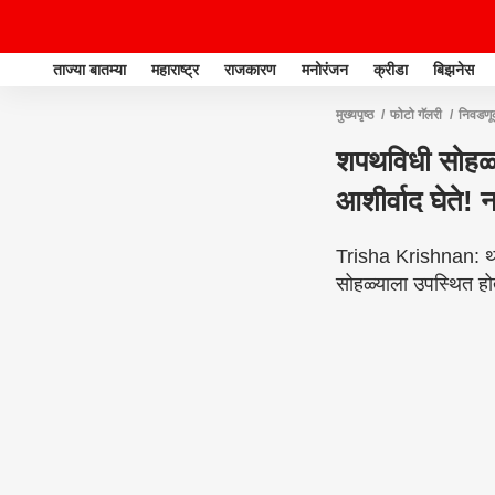
ताज्या बातम्या
महाराष्ट्र
राजकारण
मनोरंजन
क्रीडा
बिझनेस
मुख्यपृष्ठ
फोटो गॅलरी
निवडण
शपथविधी सोहळ्य
आशीर्वाद घेते! न
Trisha Krishnan: थल
सोहळ्याला उपस्थित होत