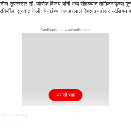
ष्टीतील सुपरस्टार सी. जोसेफ विजय यांनी भव्य सोहळ्यात तामिळनाडूच्या मु
किर्दीला सुरुवात केली. चेन्नईच्या जवाहरलाल नेहरू इनडोअर स्टेडियम य
Continues below advertisement
आणखी पाहा
26 05:57 PM (IST)
a Krishnan