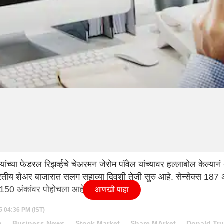
यांच्या फेडरल रिझर्व्हचे चेअरमन जेरोम पॉवेल यांच्यावर हल्लाबोल केल्यानं
तीय शेअर बाजारात सलग सहाव्या दिवशी तेजी सुरु आहे. सेन्सेक्स 187 अं
24150 अंकांवर पोहोचला आहे.
आणखी पाहा
5 04:36 PM (IST)
p
Business News
Stock Market
Share MArket
Donald Tr