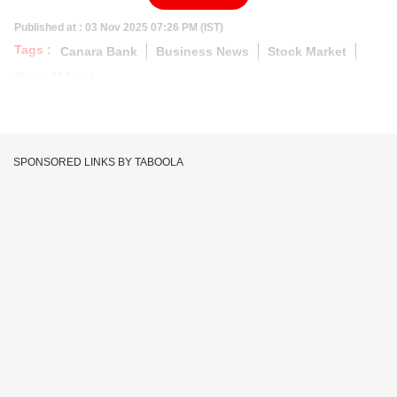
Published at : 03 Nov 2025 07:26 PM (IST)
Tags :
Canara Bank
Business News
Stock Market
Share MArket
SPONSORED LINKS BY TABOOLA