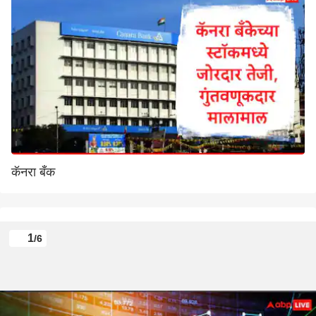
कॅनरा बँक
1
/6