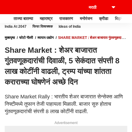
ताज्या बातम्या
महाराष्ट्र
राजकारण
मनोरंजन
क्रीडा
बिझनेस
India At 2047
फिफा विश्वचषक
Ideas of India
मुख्यपृष्ठ
फोटो गॅलरी
व्यापार-उद्योग
SHARE MARKET : शेअर बाजारात गुंतवणूकदारांची
दिवाळी, 5 सेकंदात संपत्ती 8 लाख कोटींनी वाढली, ट्रम्प यांच्या शांतता कराराच्या घोषणेनं अच्छे दिन
Share Market : शेअर बाजारात
गुंतवणूकदारांची दिवाळी, 5 सेकंदात संपत्ती 8
लाख कोटींनी वाढली, ट्रम्प यांच्या शांतता
कराराच्या घोषणेनं अच्छे दिन
Share Market Rally : भारतीय शेअर बाजारात सेन्सेक्स आणि
निफ्टीमध्ये तुफान तेजी पाहायला मिळाली. बाजार सुरु होताच
गुंतवणूकदारांची संपत्ती 8 लाख कोटींनी वाढली.
Advertisement