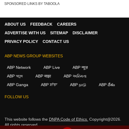
SPONSORED LINKS BY TABOOLA
ABOUT US
FEEDBACK
CAREERS
ADVERTISE WITH US
SITEMAP
DISCLAIMER
PRIVACY POLICY
CONTACT US
ABP NEWS GROUP WEBSITES
ABP Network
ABP Live
ABP न्यूज़
ABP আনন্দ
ABP माझा
ABP અસ્મિતા
ABP Ganga
ABP ਸਾਂਝਾ
ABP நாடு
ABP దేశం
×
FOLLOW US
We use cookies to improve your experience, analyze
traffic, and personalize content. By clicking "Allow", you
agree to our use of cookies.
This website follows the
DNPA Code of Ethics.
Copyright@2026.
All rights reserved.
Decline
Allow