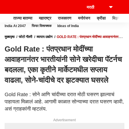
ताज्या बातम्या
महाराष्ट्र
राजकारण
मनोरंजन
क्रीडा
बिझनेस
India At 2047
फिफा विश्वचषक
Ideas of India
मुख्यपृष्ठ
फोटो गॅलरी
व्यापार-उद्योग
GOLD RATE : पंतप्रधान मोदींच्या आवाहनानंतर
भारतीयांनी सोने खरेदीचा पॅटर्नच बदलला, एका कृतीने मार्केटमधील सप्लाय वाढला, सोने-चांदीचे दर
Gold Rate : पंतप्रधान मोदींच्या
झटक्यात घसरले
आवाहनानंतर भारतीयांनी सोने खरेदीचा पॅटर्नच
बदलला, एका कृतीने मार्केटमधील सप्लाय
वाढला, सोने-चांदीचे दर झटक्यात घसरले
Gold Rate : सोने आणि चांदीच्या दरात मोठी घसरण झाल्याचं
पाहायला मिळालं आहे. आगामी काळात सोन्याच्या दरात घसरण व्हावी,
असं ग्राहकांनी म्हटलंय.
Advertisement