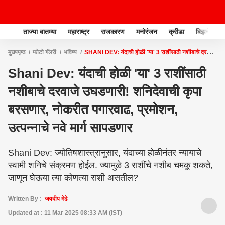
ताज्या बातम्या
महाराष्ट्र
राजकारण
मनोरंजन
क्रीडा
बिझनेस
मुख्यपृष्ठ
फोटो गॅलरी
भविष्य
SHANI DEV: यंदाची होळी 'या' 3 राशींसाठी नशीबाचे दरवाजे
उघडणारी! शनिदेवाची कृपा बरसणार, नोकरीत पगारवाढ, प्रमोशन, उत्पन्नाचे नवे मार्ग सापडणार
Shani Dev: यंदाची होळी 'या' 3 राशींसाठी
नशीबाचे दरवाजे उघडणारी! शनिदेवाची कृपा
बरसणार, नोकरीत पगारवाढ, प्रमोशन,
उत्पन्नाचे नवे मार्ग सापडणार
Shani Dev: ज्योतिषशास्त्रानुसार, यंदाच्या होळीनंतर न्यायाचे
स्वामी शनिचे संक्रमण होईल. ज्यामुळे 3 राशींचे नशीब चमकू शकते,
जाणून घेऊया त्या कोणत्या राशी असतील?
Written By :
जयदीप मेढे
Updated at : 11 Mar 2025 08:33 AM (IST)