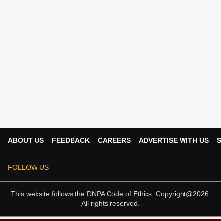
ABOUT US
FEEDBACK
CAREERS
ADVERTISE WITH US
S
FOLLOW US
This website follows the
DNPA Code of Ethics.
Copyright@2026.
All rights reserved.