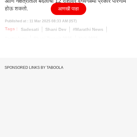
आणि नक्षत्रातील बदलाचा 12 राशींवर वेगवेगळ्या प्रकारे परिणाम
होऊ शकतो.
आणखी पाहा
Published at : 11 Mar 2025 08:33 AM (IST)
Tags :
Sadesati
Shani Dev
#Marathi News
#astrology
Shani Transit 2025
Holi 2025
SPONSORED LINKS BY TABOOLA