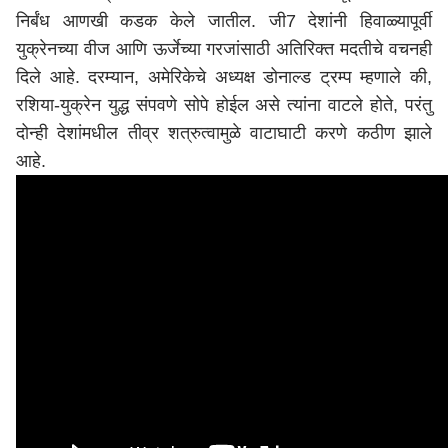
निर्बंध आणखी कडक केले जातील. जी7 देशांनी हिवाळ्यापूर्वी
युक्रेनच्या वीज आणि ऊर्जेच्या गरजांसाठी अतिरिक्त मदतीचे वचनही
दिले आहे. दरम्यान, अमेरिकेचे अध्यक्ष डोनाल्ड ट्रम्प म्हणाले की,
रशिया-युक्रेन युद्ध संपवणे सोपे होईल असे त्यांना वाटले होते, परंतु
दोन्ही देशांमधील तीव्र शत्रुत्वामुळे वाटाघाटी करणे कठीण झाले
आहे.