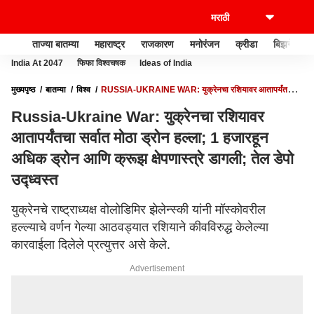
ताज्या बातम्या
महाराष्ट्र
राजकारण
मनोरंजन
क्रीडा
बिझनेस
India At 2047
फिफा विश्वचषक
Ideas of India
मुख्यपृष्ठ
बातम्या
विश्व
RUSSIA-UKRAINE WAR: युक्रेनचा रशियावर आतापर्यंतचा
सर्वात मोठा ड्रोन हल्ला; 1 हजारहून अधिक ड्रोन आणि क्रूझ क्षेपणास्त्रे डागली; तेल डेपो उद्ध्वस्त
Russia-Ukraine War: युक्रेनचा रशियावर
आतापर्यंतचा सर्वात मोठा ड्रोन हल्ला; 1 हजारहून
अधिक ड्रोन आणि क्रूझ क्षेपणास्त्रे डागली; तेल डेपो
उद्ध्वस्त
युक्रेनचे राष्ट्राध्यक्ष वोलोडिमिर झेलेन्स्की यांनी मॉस्कोवरील
हल्ल्याचे वर्णन गेल्या आठवड्यात रशियाने कीवविरुद्ध केलेल्या
कारवाईला दिलेले प्रत्युत्तर असे केले.
Advertisement