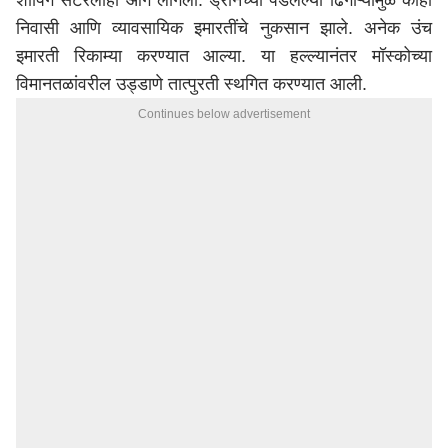
शॉपिंग सेंटरलाही आग लागली. ड्रोनच्या पडलेल्या ढिगाऱ्यामुळे काही
निवासी आणि व्यावसायिक इमारतींचे नुकसान झाले. अनेक उंच
इमारती रिकाम्या करण्यात आल्या. या हल्ल्यानंतर मॉस्कोच्या
विमानतळांवरील उड्डाणे तात्पुरती स्थगित करण्यात आली.
Continues below advertisement