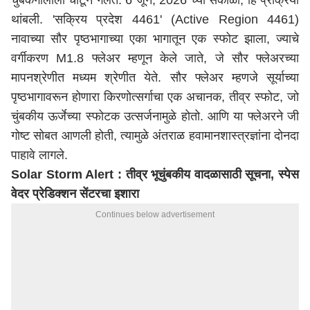
चुंबकगोलाला चाटून गेले
त
. 6 जून, 2026 च्या सकाळी,
हि
प्रक्रिया
थांब
ली
. 'सक्रिय प्रदेश 4461' (Active Region 4461)
नावाच्या सौर पृष्ठभागाच्या एका भागातून एक स्फोट झाला, ज्याचे
वर्गीकरण M1.8 फ्लेअर म्हणून केले जाते, जे सौर फ्लेअरच्या
मापनश्रेणीत मध्यम श्रेणीत येते. सौर फ्लेअर म्हणजे सूर्याच्या
पृष्ठभागावरून होणारा किरणोत्सर्गाचा एक अचानक, तीव्र स्फोट, जो
चुंबकीय ऊर्जेच्या स्फोटक उत्सर्जनामुळे होतो. आणि या फ्लेअरने जी
गोष्ट सोबत आणली होती, त्यामुळे अंतराळ हवामानशास्त्रज्ञांना दोनदा
पाहावे लागले.
Solar Storm Alert : तीव्र भूचुंबकीय वादळासाठी सूचना, स्पेस
वेदर प्रेडिक्शन सेंटर
चा
इशारा
Continues below advertisement