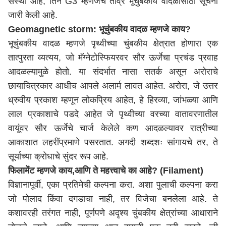
संस्था आहे, तिने G3 म्हणजेच तीव्र भूचुंबकीय वादळासाठी सूचना
जारी केली आहे.
Geomagnetic storm: भूचुंबकीय वादळ म्हणजे
काय
?
भूचुंबकीय वादळ म्हणजे पृथ्वीच्या चुंबकीय क्षेत्रात होणारा एक
तात्पुरता व्यत्यय, जो मॅग्नेटोस्फियरवर सौर ऊर्जेचा प्रचंड प्रवाह
आदळल्यामुळे होतो.
या
संदर्भात
नासा सतर्क
असून
अरोराचे
छायाचित्रकार आधीच आपले अलार्म लावत आहेत. अरोरा, जे उत्तर
ध्रुवीय प्रकाश म्हणून लोकप्रिय आहेत, हे हिरव्या, जांभळ्या आणि
लाल प्रकाशाचे पडदे आहेत जे पृथ्वीच्या वरच्या वातावरणातील
वायूंवर सौर ऊर्जेचे चार्ज केलेले कण आदळल्यावर रात्रीच्या
आकाशात लहरींप्रमाणे पसरतात. अगदी शब्दशः सांगायचे तर, ते
सूर्याच्या क्रोधाचे सुंदर रूप आहे.
फिलामेंट म्हणजे काय,आणि ते महत्त्वाचे का आहे? (Filament)
विज्ञानापूर्वी, एका प्रतिमेची कल्पना करा. अशा पुलाची कल्पना करा
जो पोलाद किंवा दगडाचा नाही, तर विजेचा बनलेला आहे. ते
कशावरही तरंगत नाही, पूर्णपणे अदृश्य चुंबकीय क्षेत्रांच्या आधाराने