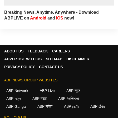
Breaking News, Anytime, Anywhere - Download
ABPLIVE on
Android
and
iOS
now!
ABOUT US
FEEDBACK
CAREERS
ADVERTISE WITH US
SITEMAP
DISCLAIMER
PRIVACY POLICY
CONTACT US
ABP NEWS GROUP WEBSITES
ABP Network
ABP Live
ABP न्यूज़
ABP আনন্দ
ABP माझा
ABP અસ્મિતા
ABP Ganga
ABP ਸਾਂਝਾ
ABP நாடு
ABP దేశం
FOLLOW US