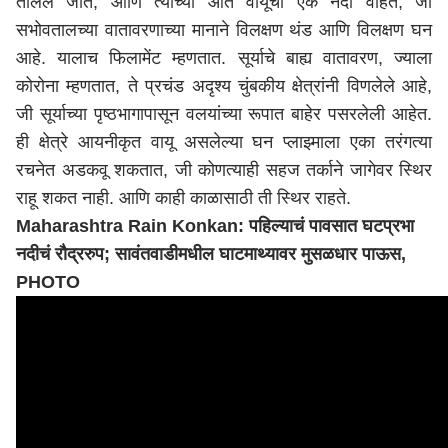
तोलले जाते, आणि त्याच्या आत वायूची एक नदी वाहते, जी
सभोवतालच्या वातावरणाच्या मानाने विलक्षण थंड आणि विलक्षण घन
आहे. यालाच फिलामेंट म्हणतात. सूर्याचे बाह्य वातावरण, ज्याला
कोरोना म्हणतात, ते प्रचंड अदृश्य चुंबकीय क्षेत्रांनी विणलेले आहे,
जी सूर्याच्या पृष्ठभागापासून वलयांच्या रूपात बाहेर पसरलेली आहेत.
ही क्षेत्रे आयनीकृत वायू असलेल्या घन प्लाझ्माला एका तरंगत्या
रचनेत अडकवू शकतात, जी कोणत्याही सहज तर्काने जागेवर स्थिर
राहू शकत नाही. आणि काही काळासाठी ती स्थिर राहते.
Maharashtra Rain Konkan: पहिल्याचं पावसात घटप्रभा
नदीचं रौद्ररुप; सावंतवाडीमधील घाटमाथ्यावर मुसळधार पाऊस,
PHOTO