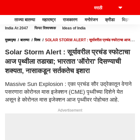
ताज्या बातम्या
महाराष्ट्र
राजकारण
मनोरंजन
क्रीडा
बिझनेस
India At 2047
फिफा विश्वचषक
Ideas of India
मुख्यपृष्ठ
बातम्या
विश्व
SOLAR STORM ALERT : सूर्यावरील प्रचंड स्फोटाचा आज
पृथ्वीला तडाखा; भारतात 'ऑरोरा' दिसण्याची शक्यता, नासाकडून सर्तकतेच इशारा
Solar Storm Alert : सूर्यावरील प्रचंड स्फोटाचा
आज पृथ्वीला तडाखा; भारतात 'ऑरोरा' दिसण्याची
शक्यता, नासाकडून सर्तकतेच इशारा
Massive Sun Explosion : एका प्रचंड सौर उद्रेकातून वेगाने
पसरणारा कोरोनल मास इजेक्शन (CME) पृथ्वीच्या दिशेने येत
असून हे कोरोनल मास इजेक्शन आज पृथ्वीवर पोहोचत आहे.
Advertisement