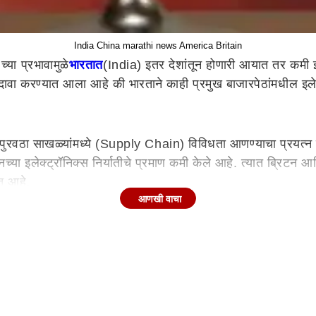
India China marathi news America Britain
ा प्रभावामुळे
भारतात
(India) इतर देशांतून होणारी आयात तर कमी 
वा करण्यात आला आहे की भारताने काही प्रमुख बाजारपेठांमधील इलेक्ट
 पुरवठा साखळ्यांमध्ये (Supply Chain) विविधता आणण्याचा प्रयत्न 
्या इलेक्ट्रॉनिक्स निर्यातीचे प्रमाण कमी केले आहे. त्यात ब्रिटन आ
ोत आहे.
आणखी वाचा
 भारताची अमेरिकेला इलेक्ट्रॉनिक्स निर्यात गेल्या वर्षी नोव्हेंबरमध्य
 झाली आहे.
याचे मुख्य कारण म्हणजे भारत सरकारकडून देशातील इलेक्ट्रॉनिक्स उत