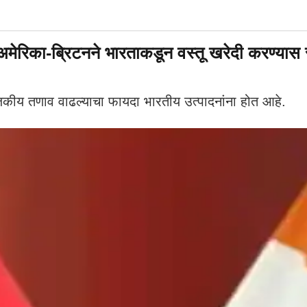
मेरिका-ब्रिटनने भारताकडून वस्तू खरेदी करण्यास स
जकीय तणाव वाढल्याचा फायदा भारतीय उत्पादनांना होत आहे.