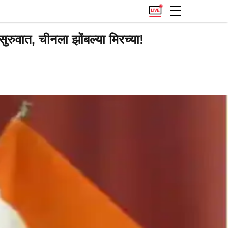
ुरुवात, चीनला झोंबल्या मिरच्या!