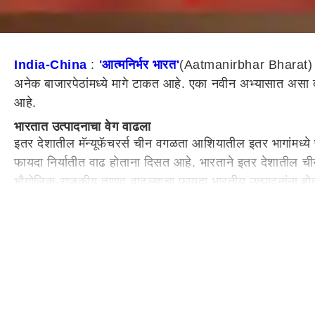
India-China
:
'आत्मनिर्भर भारत'
(Aatmanirbhar Bharat) च्य
अनेक बाजारपेठांमध्ये मागे टाकत आहे. एका नवीन अभ्यासात असा दा
आहे.
भारतात उत्पादनाचा वेग वाढला
इतर देशातील मॅन्यूफॅचरर्स चीन वगळता आशियातील इतर भागांमध्ये
फायदा निर्यातीत वाढ होताना दिसत आहे. भारताने इतर देशातील चीनच
भौगोलिक-राजकीय तणाव वाढल्याचा फायदा भारतीय उत्पादनांना ह
इलेक्ट्रॉनिक्स निर्यातीत भारत चीनला मागे टाकणार!
लंडन येथील फॅथम फायनान्शिअल कन्सल्टिंगच्या मते, चीनच्या प्रमाणात
टक्के होती. तर ब्रिटनमध्ये ही वाढ 4.79 टक्क्यांवरून 10 टक्के
उत्पादकांना आकर्षित करण्यात सरकारला यश
इतर देशातील उत्पादकांसाठी भारत हा चीनला पर्याय बनलेला नाही. 