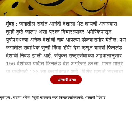
मुंबई :
जगातील सर्वात आनंदी देशाला भेट द्यायची असल्यास
तुम्ही कुठे जाल? असा प्रश्न विचारल्यावर अमेरिकेपासून
युरोपमधल्या अनेक देशांची नावं आपल्या डोळ्यासमोर येतील. पण
जगातील सर्वाधिक सुखी किंवा 'हॅपी' देश म्हणून यावर्षी फिनलंड
देशाची निवड झाली आहे. संयुक्त राष्ट्रसंघाच्या अहवालानुसार
156 देशांच्या यादीत फिनलंड देश अग्रेसर ठरला. भारत मात्र
या यादीमध्ये 133 व्या क्रमांकावर आहे. विशेष म्हणजे भारताचा
शेजारी पाकिस्तानही 75 व्या स्थानावर आहे. गेल्या वर्षीच्या
आणखी वाचा
तुलनेत पाकने पाच क्रमांकांनी आघाडी घेतली, तर भारताची
मात्र घसरणच झाली आहे. पाकिस्तानप्रमाणे भारताचे सर्व
मुख्यपृष्ठ
बातम्या
विश्व
सुखी माणसाचा सदरा फिनलंडवासियांकडे, भारताची पिछेहाट
शेजारी देशही समाधानी देशांच्या यादीत पुढे आहेत. चीन (86),
भूतान (97), नेपाळ (101), बांगलादेश (115), श्रीलंका
(116) आपल्या देशापेक्षा सरस ठरले आहेत. फिनलंडनंतर नॉर्व,
डेन्मार्क, आईसलँड, स्वित्झर्लंड, नेदरलंड, कॅनडा, न्यूझीलंड,