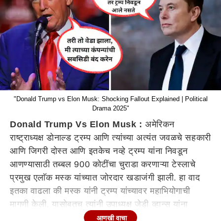
"Donald Trump vs Elon Musk: Shocking Fallout Explained | Political
Drama 2025"
Donald Trump Vs Elon Musk :
अमेरिकन
राष्ट्राध्यक्ष डोनाल्ड ट्रम्प आणि त्यांच्या अत्यंत जवळचे सहकारी
आणि जिगरी दोस्त आणि इतकेच नव्हे ट्रम्प यांना निवडून
आणण्यासाठी तब्बल 900 कोटींचा चुराडा करणाऱ्या टेस्लाचे
प्रमुख एलाॅक मस्क यांच्यात जोरदार खडाजंगी झाली. हा वाद
इतका वाढला की मस्क यांनी ट्रम्प यांच्यावर महाभियोगाची
मागणी केली. यासोबतच त्यांनी उपाध्यक्ष जेडी व्हान्स यांना
राष्ट्राध्यक्ष करावे, अशीही मागणी केली. त्याच वेळी, ट्रम्प यांनी
आणखी वाचा