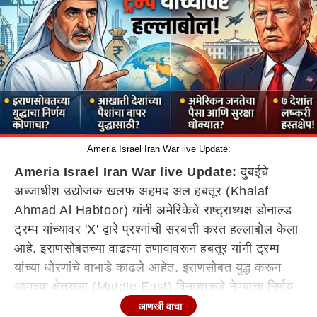
Ameria Israel Iran War live Update:
Ameria Israel Iran War live Update:
दुबईचे
अब्जाधीश उद्योजक खलफ अहमद अल हबतूर (Khalaf
Ahmad Al Habtoor) यांनी अमेरिकेचे राष्ट्राध्यक्ष डोनाल्ड
ट्रम्प यांच्यावर 'X' द्वारे प्रश्नांची सरबत्ती करत हल्लाबोल केला
आहे. इराणसोबतच्या वाढत्या तणावावरून हबतूर यांनी ट्रम्प
यांच्या धोरणांचे वाभाडे काढले आहेत. इराणसोबत युद्ध करून
आमच्या क्षेत्राला (Middle East) विनाशाकडे नेण्याचा निर्णय
तुम्हाला कोणी दिला? गोळी झाडण्यापूर्वी तुम्ही होणाऱ्या भीषण
आणखी वाचा