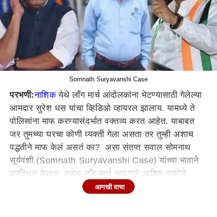
Somnath Suryavanshi Case
परभणी:
नाशिक
येथे लाँग मार्च आंदोलकांना भेटण्यासाठी गेलेल्या
आमदार सुरेश धस यांचा व्हिडिओ व्हायरल झालाय. यामध्ये ते
पोलिसांना माफ करण्यासंदर्भात वक्तव्य करत आहेत. याबाबत
जर तुमच्या घरचा कोणी व्यक्ती गेला असता तर तुम्ही अशाच
पद्धतीने माफ केलं असतं का? असा संतप्त सवाल सोमनाथ
सूर्यवंशी (Somnath Suryavanshi Case) यांच्या भावाने
उपस्थित केलाय. तसेच लाँग मार्च काढणारे आशिष वाकोडे
यांनीही सुरेश धस (Suresh Dhas) यांच्या त्या वक्तव्याचा
आणखी वाचा
निषेध केला असून जोपर्यंत या सर्व दोषी पोलीस अधिकाऱ्यांना
सेवेतून बडतर्फ केले जात नाही, त्यांच्यावर गुन्हे दाखल केले