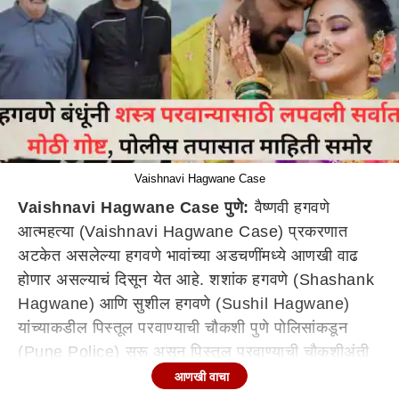
Vaishnavi Hagwane Case
Vaishnavi Hagwane Case पुणे:
वैष्णवी हगवणे
आत्महत्या (Vaishnavi Hagwane Case) प्रकरणात
अटकेत असलेल्या हगवणे भावांच्या अडचणींमध्ये आणखी वाढ
होणार असल्याचं दिसून येत आहे. शशांक हगवणे (Shashank
Hagwane) आणि सुशील हगवणे (Sushil Hagwane)
यांच्याकडील पिस्तूल परवाण्याची चौकशी पुणे पोलिसांकडून
(Pune Police) सुरू असून पिस्तूल परवाण्याची चौकशीअंती
धक्कादायक माहिती समोर आली आहे. हगवणे बंधुंनी चुकीचे पत्ते
आणखी वाचा