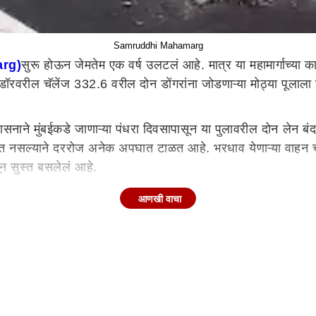
Samruddhi Mahamarg
arg)
सुरू होऊन जेमतेम एक वर्ष उलटलं आहे. मात्र या महामार्गाच्या
कॉरिडॉरवरील चॅलेंज 332.6 वरील दोन डोंगरांना जोडणाऱ्या मोठ्या पू
.
शासनाने मुंबईकडे जाणाऱ्या पंधरा दिवसापासून या पुलावरील दोन लेन बं
सत नसल्याने दररोज अनेक अपघात टाळत आहे. भरधाव येणाऱ्या वाहन 
सून सुस्त बसलेलं आहे.
6 वरील याच पुलाचे बांधकाम सुरू असताना भला मोठा गर्डर कोसळून अ
आणखी वाचा
उपस्थित राहत आहे. काल रात्री असाच एक अपघात या ठिकाणी टळला. भरध
जगी बसला धडकला. मात्र यात कुठलेही नुकसान झालं नसलं तरी मोठ्
ग बांधण्यात आला. महामार्ग वाहतुकीला खुला करून अवघं एक वर्ष झालं, त
्या सुपरफास्ट वेगाने धावतात.
छत्रपती संभाजीनगर
पासून जवळच असलेल्
ेंट वापरल्यास 20 वर्षे खड्डे पडत नसल्याचा दावा एमएसआरडीसीने के