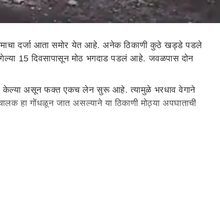
 कामाचा दर्जा आता समोर येत आहे. अनेक ठिकाणी कुठे खड्डे पडले
लाला गेल्या 15 दिवसापासून मोठ भगदाड पडलं आहे. जवळपास दोन
द केल्या असून फक्त एकच लेन सुरू आहे. त्यामुळे भरधाव वेगाने
चालक हा गोंधळून जात असल्याने या ठिकाणी मोठ्या अपघाताची
नेक कामगार जखमी झाले होते. आता त्याच पुलाला मोठे भगदाड
ाव येणाऱ्या ट्रक चालकाला समृद्धीवरील या दोन लेन बंद असून
या अपघाताची शक्यता या ठिकाणी बळावली आहे.
ोच या महामार्गाला मोठमोठाले तडे, भेगा पडल्याचं दिसतंय. त्यातच
या माळीवाडा इंटरचेंजजवळ 3 सेमी रुंद आणि 50 फूट लांबीच्या
ला होता, पण तो आता फोल ठरला आहे. माळीवाडा इंटरचेंजजवळच