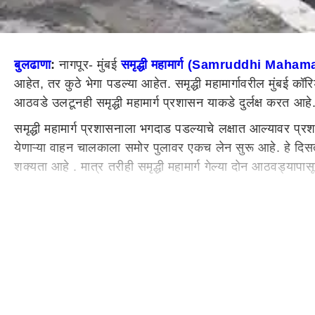
बुलढाणा
:
नागपूर- मुंबई
समृद्धी महामार्ग (Samruddhi Maham
आहेत, तर कुठे भेगा पडल्या आहेत. समृद्धी महामार्गावरील मुंबई 
आठवडे उलटूनही समृद्धी महामार्ग प्रशासन याकडे दुर्लक्ष करत आहे
समृद्धी महामार्ग प्रशासनाला भगदाड पडल्याचे लक्षात आल्यावर प्र
येणाऱ्या वाहन चालकाला समोर पुलावर एकच लेन सुरू आहे. हे दि
शक्यता आहे . मात्र तरीही समृद्धी महामार्ग गेल्या दोन आठवड्यापा
दिवसेंदिवस हे भगदाड मोठे होत आहे. मुंबई कॉरिडोर वरील 332. 
पडल्याने समृद्धीच्या या पुलावर कामाच्या दर्जावर प्रश्नचिन्ह 
एकच लेन सुरू असल्याचा दिसलं नसल्याने सरळ हा ट्रक एका खा
20 वर्षे खड्डे पडत नसल्याचा दावा पहिल्या वर्षातच फेल
तब्बल 55 हजार कोटी रूपये खर्चून
मुंबई
ते
नागपूर
समृद्धी महामार्
समृद्धी महामार्ग हा काही साधासुधा महामार्गही नाही. या ठिकाणी गाड
भेगा पडल्या समोर आले होतं. महामार्गासाठी एम-40 ग्रेडचं सिम