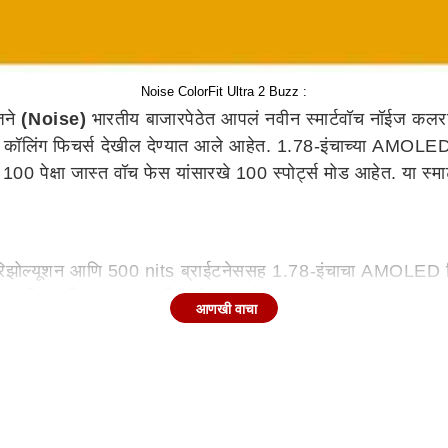
Noise ColorFit Ultra 2 Buzz :
ईजने
(Noise)
भारतीय बाजारपेठेत आपलं नवीन स्मार्टवॉच नॉईज कल
थ कॉलिंग फिचर्स देखील देण्यात आले आहेत. 1.78-इंचाच्या AMOLED 
0 पेक्षा जास्त वॉच फेस यांसारखे 100 स्पोर्ट्स मोड आहेत. या स्म
झोल्यूशन आणि 500 ​​nits ब्राईटनेससह 1.78-इंचाचा AMOLED डिस
्यासाठी इन-बिल्ट माइक आणि स्पीकर आहे.
आणखी वाचा
्थन करते. यासोबतच वॉचमध्ये कॉल रिसिव्ह-रिजेक्टसह कॉल सायलेन्
र, रक्त ऑक्सिजन ट्रॅकिंगसाठी SpO2 सेन्सर, स्ट्रेस मॉनिटर, स्ल
ेक्षा जास्त घड्याळाचे चेहरे ऑफर करते.
ट केले आहे.
 समर्थन आहे, जे 7 दिवसांच्या बॅटरी बॅकअपसह येते. हे घड्याळ द