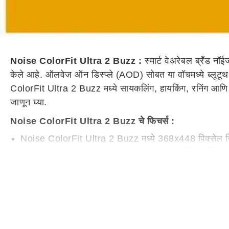
Noise ColorFit Ultra 2 Buzz :
स्मार्ट वेअरेबल ब्रँड नॉ
केले आहे. ऑलवेज ऑन डिस्प्ले (AOD) सोबत या वॉचमध्ये ब्लूटू
ColorFit Ultra 2 Buzz मध्ये सायकलिंग, हायकिंग, रनिंग आणि 10
जाणून घ्या.
Noise ColorFit Ultra 2 Buzz चे फिचर्स :
Noise ColorFit Ultra 2 Buzz मध्ये 368x448 पिक्सेल रि
नॉइज कलरफिट अल्ट्रा 2 बझ वॉचमध्ये ब्लूटूथ कॉलिंग वैशिष्ट
घड्याळ ब्लूटूथ v5.3 आणि ऑल्वेज ऑन डिस्प्ले (AOD) चे समर
नॉईज कलरफिट अल्ट्रा 2 बझ वॉचमध्ये 24-तास हार्ट रेट मॉनिट
नॉईज कलरफिट अल्ट्रा 2 बझ वॉच 100 स्पोर्ट्स मोडसह 100 प
नॉइज कलरफिट अल्ट्रा 2 बझला वॉटर रेसिस्टंटसाठी IP68 रे
Noise ColorFit Ultra 2 Buzz स्मार्टवॉचला 290mAh बॅटरीचे