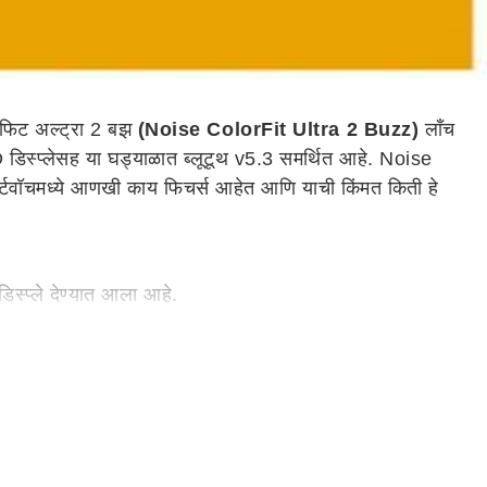
रफिट अल्ट्रा 2 बझ
(Noise ColorFit Ultra 2 Buzz)
लाँच
डिस्प्लेसह या घड्याळात ब्लूटूथ v5.3 समर्थित आहे. Noise
ार्टवॉचमध्ये आणखी काय फिचर्स आहेत आणि याची किंमत किती हे
्प्ले देण्यात आला आहे.
स करण्याची सुविधाही देण्यात आली आहे.
ीप मॉनिटरिंग आणि एक्सेलेरोमीटर सेन्सर देखील आहेत.
ोन तासांत 0 ते 100 टक्के चार्ज होऊ शकते.