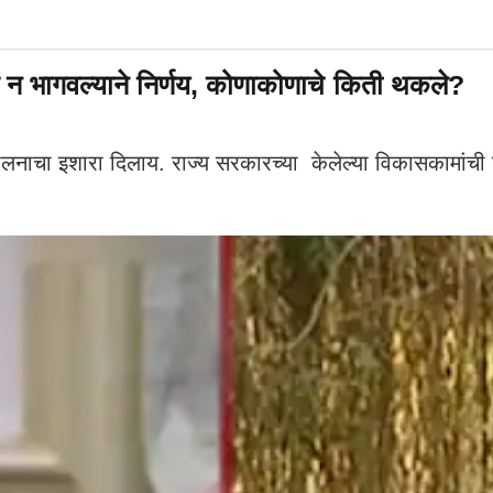
लं न भागवल्याने निर्णय, कोणाकोणाचे किती थकले?
ंदोलनाचा इशारा दिलाय. राज्य सरकारच्या केलेल्या विकासकामा