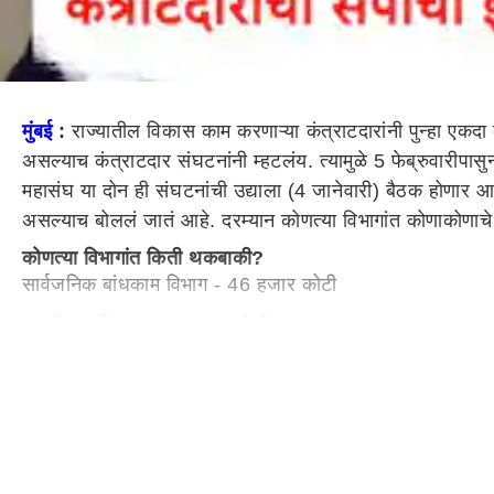
मुंबई
:
राज्यातील विकास काम करणाऱ्या कंत्राटदारांनी पुन्हा एक
असल्याच कंत्राटदार संघटनांनी म्हटलंय. त्यामुळे 5 फेब्रुवारीप
महासंघ या दोन ही संघटनांची उद्याला (4 जानेवारी) बैठक होणा
असल्याच बोललं जातं आहे. दरम्यान कोणत्या विभागांत कोणाकोणा
कोणत्या विभागांत किती थकबाकी?
सार्वजनिक बांधकाम विभाग - 46 हजार कोटी
जलजिवन मिशन - 16 हजार कोटी
ग्रामविकास विभाग- 8600 कोटी
जलसंधारण विभाग- 19600 कोटी
नगरविकास विभाग अंतर्गत आमदार निधी, खासदार निधी आणि डिप
मुख्यमंत्री, दोन्ही उपमुख्यमंत्र्‍यांना आमचे अनेक निवेदनं, मात्र..